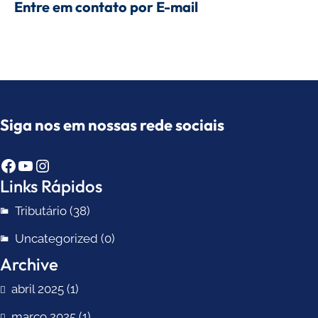
Entre em contato por E-mail
Siga nos em nossas rede sociais
Facebook
Youtube
Instagram
Links Rápidos
Tributário
(38)
Uncategorized
(0)
Archive
abril 2025
(1)
março 2025
(1)