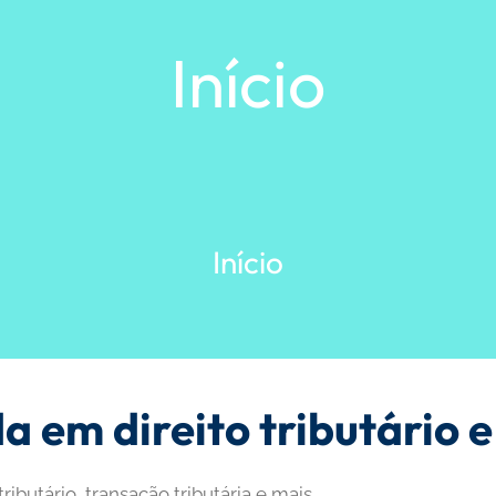
Início
Início
a em direito tributário 
ibutário, transação tributária e mais.