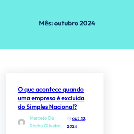
Pular
para
o
Mês:
outubro 2024
conteúdo
O que acontece quando
uma empresa é excluída
do Simples Nacional?
Marcelo Da
out 22,
Rocha Oliveira
2024